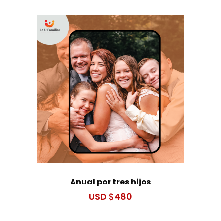
Anual por tres hijos
$
480